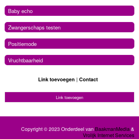
Baby echo
Zwangerschaps testen
Positiemode
Vruchtbaarheid
Link toevoegen
Contact
Link toevoegen
Copyright © 2023 Onderdeel van
BaakmanMedia
&
Vrolijk Internet Services